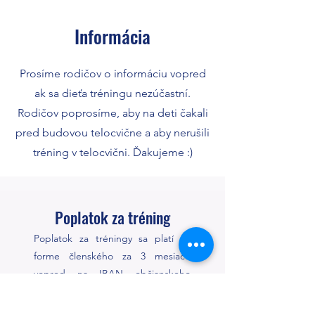
Informácia
Prosíme rodičov o informáciu vopred
ak sa dieťa tréningu nezúčastní.
Rodičov poprosíme, aby na deti čakali
pred budovou telocvične a aby nerušili
tréning v telocvični. Ďakujeme :)
Poplatok za tréning
Poplatok za tréningy sa platí vo
forme členského za 3 mesiace
vopred na IBAN občianskeho
združenia Open Society o.z.
Do informácie pre prijímateľa